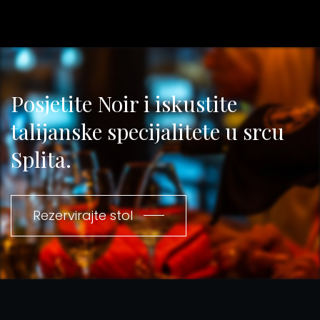
Posjetite Noir i iskustite
talijanske specijalitete u srcu
Splita.
Rezervirajte stol