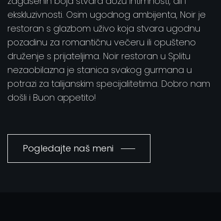
zagašenih boja stvara dozu intimnosti, ali i
ekskluzivnosti. Osim ugodnog ambijenta, Noir je
restoran s glazbom uživo koja stvara ugodnu
pozadinu za romantičnu večeru ili opušteno
druženje s prijateljima. Noir restoran u Splitu
nezaobilazna je stanica svakog gurmana u
potrazi za talijanskim specijalitetima. Dobro nam
došli i Buon appetito!
Pogledajte naš meni